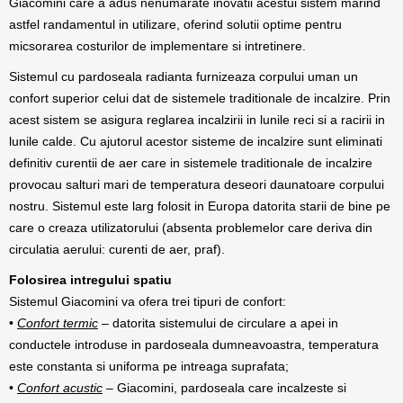
Giacomini care a adus nenumarate inovatii acestui sistem marind
astfel randamentul in utilizare, oferind solutii optime pentru
micsorarea costurilor de implementare si intretinere.
Sistemul cu pardoseala radianta furnizeaza corpului uman un
confort superior celui dat de sistemele traditionale de incalzire. Prin
acest sistem se asigura reglarea incalzirii in lunile reci si a racirii in
lunile calde. Cu ajutorul acestor sisteme de incalzire sunt eliminati
definitiv curentii de aer care in sistemele traditionale de incalzire
provocau salturi mari de temperatura deseori daunatoare corpului
nostru. Sistemul este larg folosit in Europa datorita starii de bine pe
care o creaza utilizatorului (absenta problemelor care deriva din
circulatia aerului: curenti de aer, praf).
Folosirea intregului spatiu
Sistemul Giacomini va ofera trei tipuri de confort:
•
Confort termic
– datorita sistemului de circulare a apei in
conductele introduse in pardoseala dumneavoastra, temperatura
este constanta si uniforma pe intreaga suprafata;
•
Confort acustic
– Giacomini, pardoseala care incalzeste si