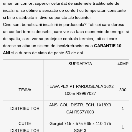
uman un confort superior celui dat de sistemele traditionale de
incalzire: se obtine o senzatie de confort cu temperaturi constante
si bine distribuite in diverse puncte ale locuintei.
Cine sunt beneficiarii incalzirii in pardoseala? Toti cei care doresc
un confort termic deosebit, care vor sa faca economie de energie si
de spatiu, care vor sa protejeze centrala termica, toti cei care
doresc sa aiba un sistem de incalzire/racire cu o
GARANTIE 10
ANI
si o durata de viata de peste 50 de ani
SUPRAFATA
40MP
TEAVA PEX PT PARDOSEALA 16X2
TEAVA
300
100m R996Y027
ANS. COL. DISTR. ECH. 1X18X3
DISTRIBUITOR
1
CAI R557Y003
CUTIE
Gorgiel 715 x 575-665 x 110-175
1
DISTRIBUITOR
SGP-3