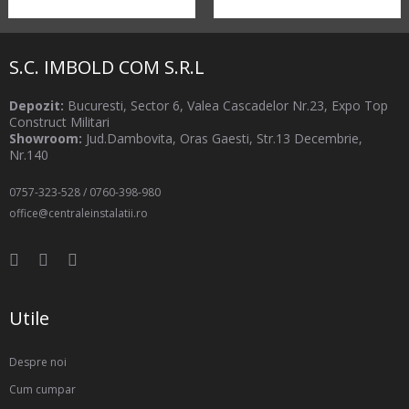
S.C. IMBOLD COM S.R.L
Depozit:
Bucuresti, Sector 6, Valea Cascadelor Nr.23, Expo Top
Construct Militari
Showroom:
Jud.Dambovita, Oras Gaesti, Str.13 Decembrie,
Nr.140
0757-323-528
/
0760-398-980
office@centraleinstalatii.ro
Utile
Despre noi
Cum cumpar