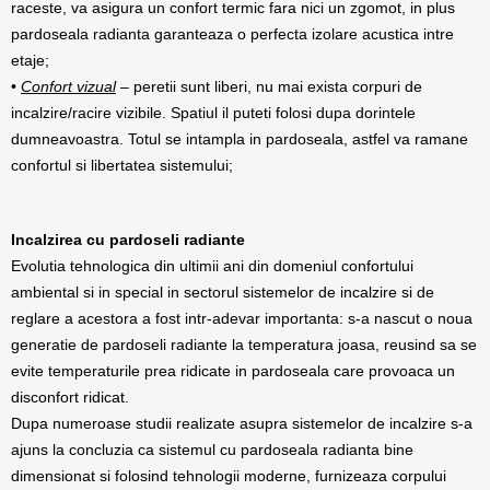
raceste, va asigura un confort termic fara nici un zgomot, in plus
pardoseala radianta garanteaza o perfecta izolare acustica intre
etaje;
•
Confort vizual
– peretii sunt liberi, nu mai exista corpuri de
incalzire/racire vizibile. Spatiul il puteti folosi dupa dorintele
dumneavoastra. Totul se intampla in pardoseala, astfel va ramane
confortul si libertatea sistemului;
Incalzirea cu pardoseli radiante
Evolutia tehnologica din ultimii ani din domeniul confortului
ambiental si in special in sectorul sistemelor de incalzire si de
reglare a acestora a fost intr-adevar importanta: s-a nascut o noua
generatie de pardoseli radiante la temperatura joasa, reusind sa se
evite temperaturile prea ridicate in pardoseala care provoaca un
disconfort ridicat.
Dupa numeroase studii realizate asupra sistemelor de incalzire s-a
ajuns la concluzia ca sistemul cu pardoseala radianta bine
dimensionat si folosind tehnologii moderne, furnizeaza corpului