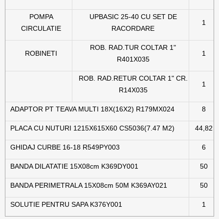
POMPA
UPBASIC 25-40 CU SET DE
1
CIRCULATIE
RACORDARE
ROB. RAD.TUR COLTAR 1"
ROBINETI
1
R401X035
ROB. RAD.RETUR COLTAR 1" CR.
1
R14X035
ADAPTOR PT TEAVA MULTI 18X(16X2) R179MX024
8
PLACA CU NUTURI 1215X615X60 CS5036(7.47 M2)
44,82
GHIDAJ CURBE 16-18 R549PY003
6
BANDA DILATATIE 15X08cm K369DY001
50
BANDA PERIMETRALA 15X08cm 50M K369AY021
50
SOLUTIE PENTRU SAPA K376Y001
1