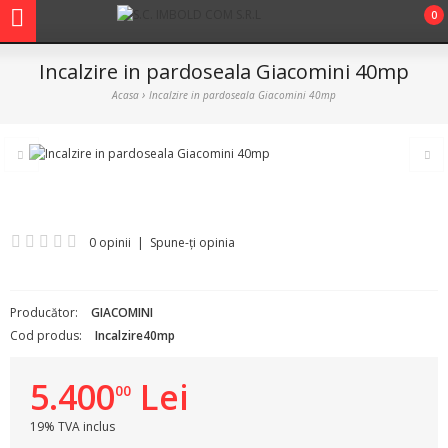
0
Incalzire in pardoseala Giacomini 40mp
Acasa
Incalzire in pardoseala Giacomini 40mp
0 opinii
|
Spune-ţi opinia
Producător:
GIACOMINI
Cod produs:
Incalzire40mp
5.400
Lei
00
19% TVA inclus